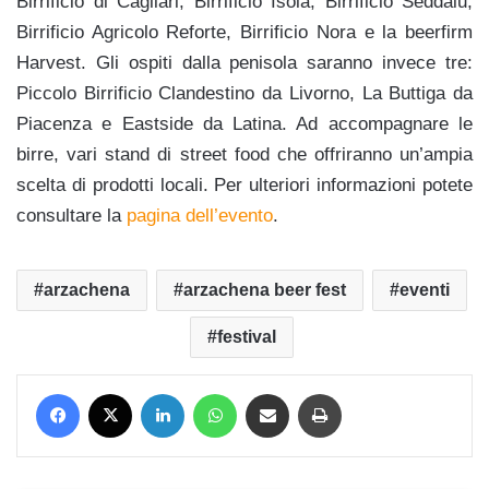
Birrificio di Cagliari, Birrificio Isola, Birrificio Seddaiu,
Birrificio Agricolo Reforte, Birrificio Nora e la beerfirm
Harvest. Gli ospiti dalla penisola saranno invece tre:
Piccolo Birrificio Clandestino da Livorno, La Buttiga da
Piacenza e Eastside da Latina. Ad accompagnare le
birre, vari stand di street food che offriranno un’ampia
scelta di prodotti locali. Per ulteriori informazioni potete
consultare la
pagina dell’evento
.
arzachena
arzachena beer fest
eventi
festival
Facebook
X
LinkedIn
WhatsApp
Condividi via mail
Stampa