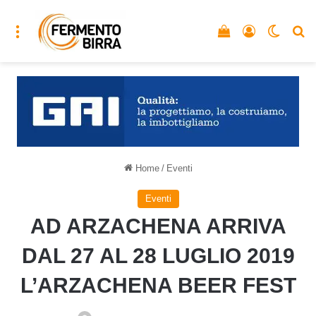
Menu
Vedi il carrello
Accedi
Cambia
C
Home
/
Eventi
Eventi
AD ARZACHENA ARRIVA
DAL 27 AL 28 LUGLIO 2019
L’ARZACHENA BEER FEST