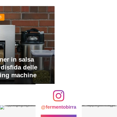
B
er in salsa
a disfida delle
ing machine
@fermentobirra