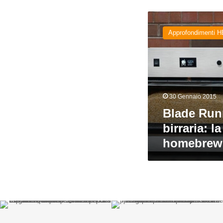
Blade
Runner
Approfondimenti H
in
salsa
birraria:
la
disfida
delle
30 Gennaio 2015
homebrewing
machine
Blade Runn
birraria: l
homebrew