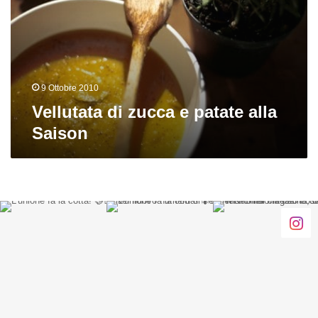
patate
alla
Saison
9 Ottobre 2010
Vellutata di zucca e patate alla
Saison