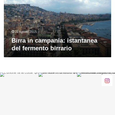
del
fermento
birrario
31 Agosto 2015
Birra in campania: istantanea
del fermento birrario