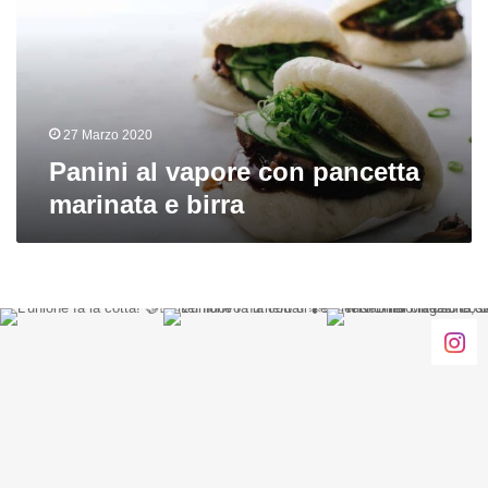
pancetta
marinata
e
birra
27 Marzo 2020
Panini al vapore con pancetta
marinata e birra