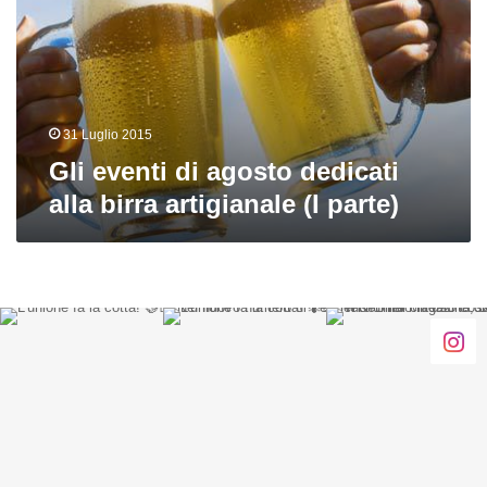
dedicati
alla
birra
artigianale
(I
parte)
31 Luglio 2015
Gli eventi di agosto dedicati
alla birra artigianale (I parte)