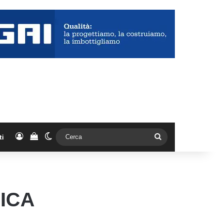
Accedi
Vedi il carrello
Cambia aspetto
Cerca
ti
ICA