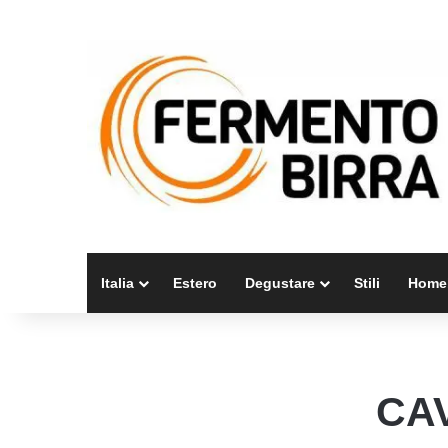
Italia
Estero
Degustare
Stili
Home
CA