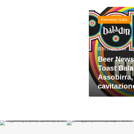
Beer
News
Fermento Italia
Italia:
Pop
&
Toast
Baladin,
10 Luglio 2018
Report
Beer News 
Assobirra,
Birra
Toast Bala
a
Assobirra,
cavitazione
cavitazion
idrodinamica