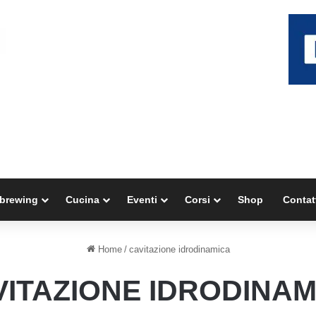
brewing
Cucina
Eventi
Corsi
Shop
Contat
Home
/
cavitazione idrodinamica
VITAZIONE IDRODINAM