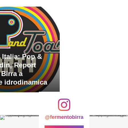
Italia: Pop &
din, Report
 Birra a
e idrodinamica
@fermentobirra