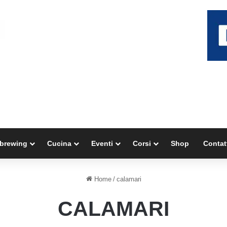
brewing
Cucina
Eventi
Corsi
Shop
Contat
Home
/
calamari
CALAMARI