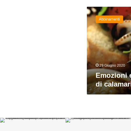
Emozioni
estive:
Abbinamenti
spiedini
di
calamari
e
keller
29 Giugno 2020
Emozioni e
di calamari