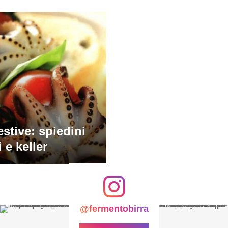
stive: spiedini
 e keller
@fermentobirra