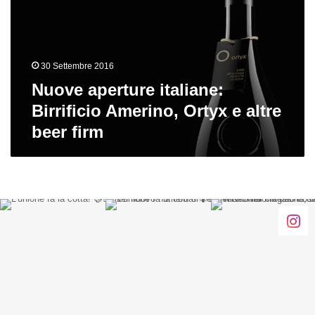
Amerino,
Ortyx
e
altre
30 Settembre 2016
beer
firm
Nuove aperture italiane:
Birrificio Amerino, Ortyx e altre
beer firm