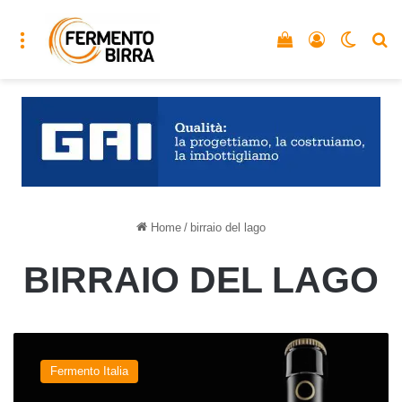
Menu
Vedi il carrello
Accedi
Cambia
C
Home
/
birraio del lago
BIRRAIO DEL LAGO
Nuove
aperture
Fermento Italia
italiane:
Birrificio