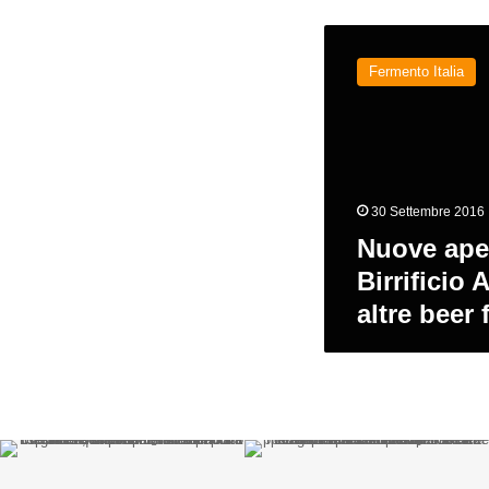
Nuove
aperture
Fermento Italia
italiane:
Birrificio
Amerino,
Ortyx
e
altre
30 Settembre 2016
beer
firm
Nuove aper
Birrificio
altre beer 