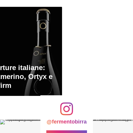
ture italiane:
 Amerino, Ortyx e
firm
@fermentobirra