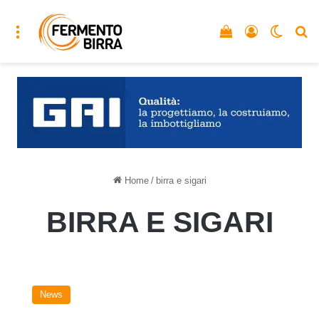
Menu
Vedi il carrello
Accedi
Cambia
C
Home
/
birra e sigari
BIRRA E SIGARI
Il
triangolo
News
sì:
Birra