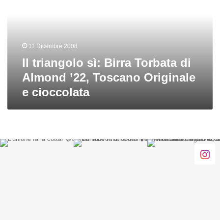
Torbata
di
Almond
’22,
11 Dicembre 2008
Toscano
Originale
Il triangolo sì: Birra Torbata di
e
Almond ’22, Toscano Originale
cioccolata
e cioccolata