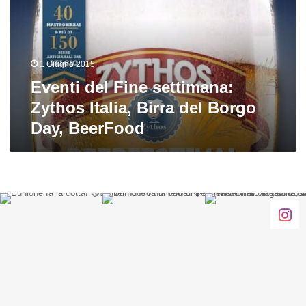
Zythos
Italia,
Birra
del
1 Giugno 2015
Borgo
Day,
Eventi del Fine settimana:
BeerFood
Zythos Italia, Birra del Borgo
Day, BeerFood