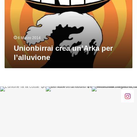
l’alluvione
6 Marzo 2014
Unionbirrai crea un’Arka per
l’alluvione