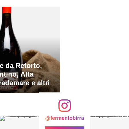
e da Retorto,
ntino, Alta
radamare e altri
@fermentobirra