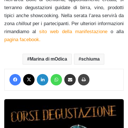
terranno degustazioni guidate di birra, vino, prodotti
tipici anche showcooking. Nella serata l’area servirà da
zona
chillout
per i partecipanti. Per ulteriori informazioni
rimandiamo al
sito web della manifestazione
o alla
pagina facebook.
Marina di mOdica
schiuma
Facebook
X
LinkedIn
WhatsApp
Condividi via mail
Stampa