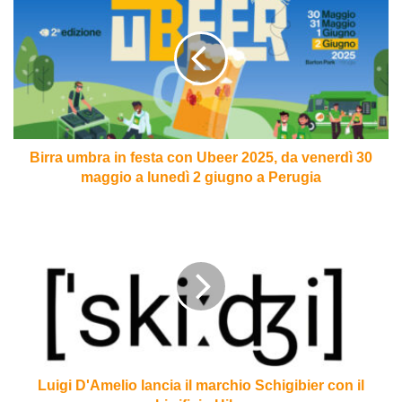
umbra
in
festa
con
Ubeer
2025,
da
venerdì
30
Birra umbra in festa con Ubeer 2025, da venerdì 30
maggio
maggio a lunedì 2 giugno a Perugia
a
lunedì
Luigi
2
D'Amelio
giugno
lancia
a
il
Perugia
marchio
Schigibier
con
il
birrificio
Hibu
Luigi D'Amelio lancia il marchio Schigibier con il