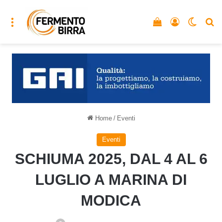
Menu
Vedi il carrello
Accedi
Cambia
C
Home
/
Eventi
Eventi
SCHIUMA 2025, DAL 4 AL 6
LUGLIO A MARINA DI
MODICA