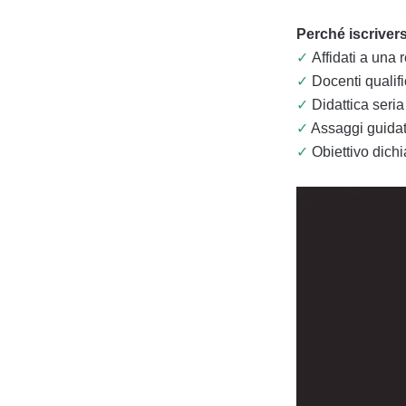
Perché iscriver
✓
Affidati a una r
✓
Docenti qualifi
✓
Didattica seri
✓
Assaggi guidati
✓
Obiettivo dichi