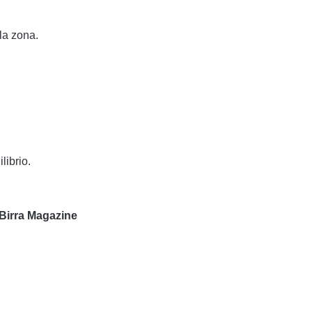
lla zona.
librio.
 Birra Magazine