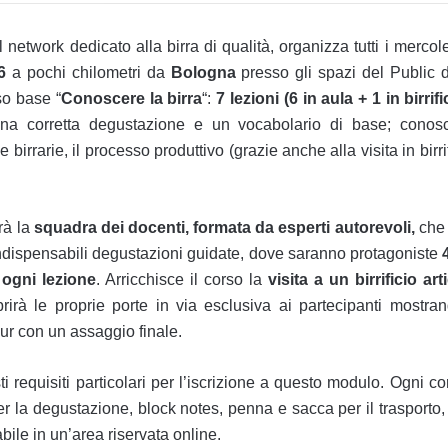
l network dedicato alla birra di qualità, organizza tutti i merco
6
a pochi chilometri da
Bologna
presso gli spazi del Public 
so base “
Conoscere la birra
“:
7 lezioni (6 in aula + 1 in birrifi
una corretta degustazione e un vocabolario di base; conosce
ie birrarie, il processo produttivo (grazie anche alla visita in birri
rà la
squadra dei docenti, formata da esperti autorevoli,
che 
 indispensabili degustazioni guidate, dove saranno protagoniste
 ogni lezione
. Arricchisce il corso la
visita a un birrificio art
rirà le proprie porte in via esclusiva ai partecipanti mostran
ur con un assaggio finale.
i requisiti particolari per l’iscrizione a questo modulo. Ogni co
per la degustazione, block notes, penna e sacca per il trasporto, 
bile in un’area riservata online.