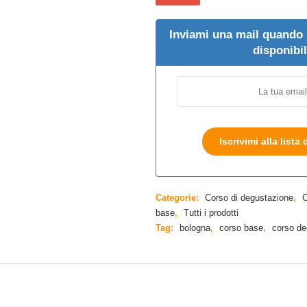
Inviami una mail quando 
disponibi
Iscrivimi alla lista 
Categorie:
Corso di degustazione
,
C
base
,
Tutti i prodotti
Tag:
bologna
,
corso base
,
corso de