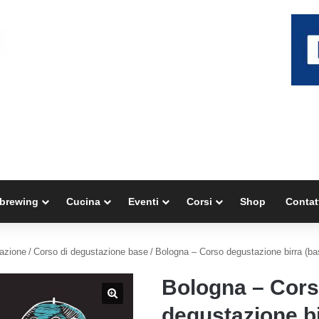
brewing
Cucina
Eventi
Corsi
Shop
Contat
tazione
/
Corso di degustazione base
/
Bologna – Corso degustazione birra (ba
Bologna – Cor
degustazione bi