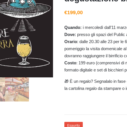
€
199,00
Quando:
i mercoledì dall’11 marz
Dove:
presso gli spazi del Publi
Orario
: dalle 20.30 alle 23 per le 6
pomeriggio la visita domenicale al bi
dovranno raggiungere il birrificio 
Costo
: 199 euro (comprensivi di m
formato digitale e set di bicchieri 
🎁 È un regalo? Segnalalo in fase 
la cartolina regalo da stampare o i
Esaurito