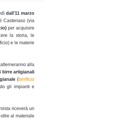
ledì
dall’11 marzo
di Castenaso (via
cio)
per acquisire
re la storia, le
ficio) e le materie
alterneranno alla
4 birre artigianali
igianale
(
birrificio
do gli impianti e
rsista riceverà un
oltre al materiale