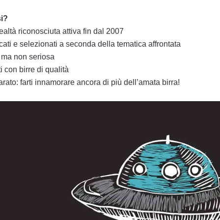
si?
ealtà riconosciuta attiva fin dal 2007
cati e selezionati a seconda della tematica affrontata
a ma non seriosa
 con birre di qualità
arato: farti innamorare ancora di più dell’amata birra!