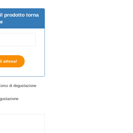
il prodotto torna
le
di attesa!
orso di degustazione
gustazione