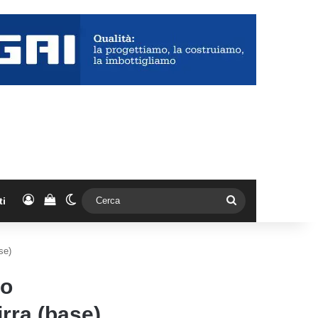
Accedi
Vedi il carrello
Cambia aspetto
Cerca
ti
se)
so
rra (base)