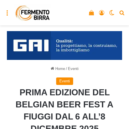
Menu
Vedi il carrello
Accedi
Cambia
C
Home
/
Eventi
Eventi
PRIMA EDIZIONE DEL
BELGIAN BEER FEST A
FIUGGI DAL 6 ALL’8
DICEMBRE 2025