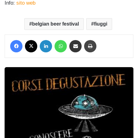
Info:
sito web
belgian beer festival
fiuggi
Facebook
X
LinkedIn
WhatsApp
Condividi via mail
Stampa