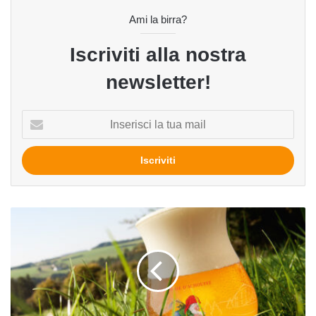
Ami la birra?
Iscriviti alla nostra
newsletter!
Inserisci
la
tua
mail
Le
birre
belghe
con
una
storia
di