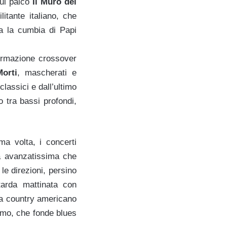
ul palco
Il Muro del
litante italiano, che
a la cumbia di Papi
formazione crossover
orti
, mascherati e
lassici e dall’ultimo
o tra bassi profondi,
a volta, i concerti
a avanzatissima che
le direzioni, persino
tarda mattinata con
ra country americano
imo, che fonde blues