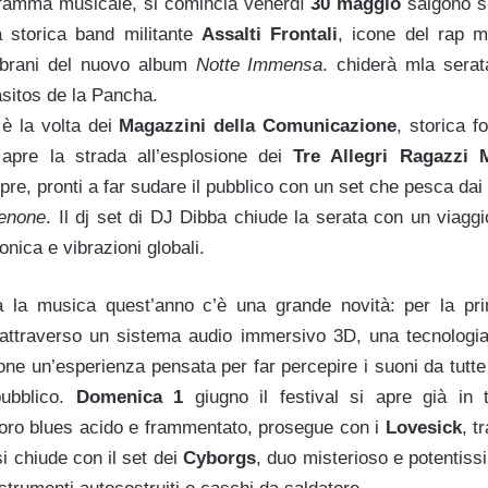
ogramma musicale, si comincia venerdì
30 maggio
salgono s
la storica band militante
Assalti Frontali
, icone del rap mi
 brani del nuovo album
Notte Immensa
. chiderà mla serat
sitos de la Pancha.
è la volta dei
Magazzini della Comunicazione
, storica 
apre la strada all’esplosione dei
Tre Allegri Ragazzi M
e, pronti a far sudare il pubblico con un set che pesca dai c
enone
. Il dj set di DJ Dibba chiude la serata con un viaggi
ronica e vibrazioni globali.
a la musica quest’anno c’è una grande novità: per la prim
i attraverso un sistema audio immersivo 3D, una tecnologi
one un’esperienza pensata per far percepire i suoni da tutte 
pubblico.
Domenica 1
giugno il festival si apre già in 
loro blues acido e frammentato, prosegue con i
Lovesick
, t
si chiude con il set dei
Cyborgs
, duo misterioso e potentiss