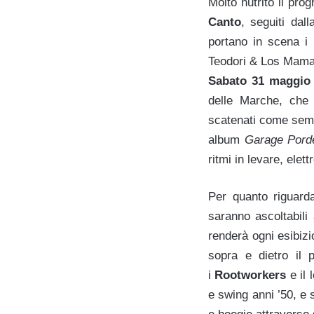
Molto nutrito il pr
Canto
, seguiti dal
portano in scena i
Teodori & Los Mama
Sabato 31 maggio
delle Marche, che 
scatenati come sempr
album
Garage Pord
ritmi in levare, elett
Per quanto riguard
saranno ascoltabil
renderà ogni esibizi
sopra e dietro il 
i
Rootworkers
e il 
e swing anni ’50, e 