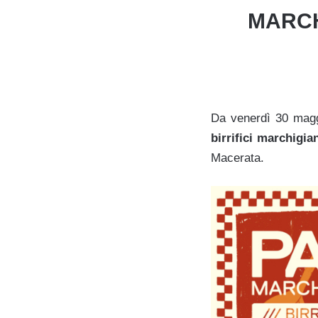
MARCH
Da venerdì 30 magg
birrifici marchigia
Macerata.