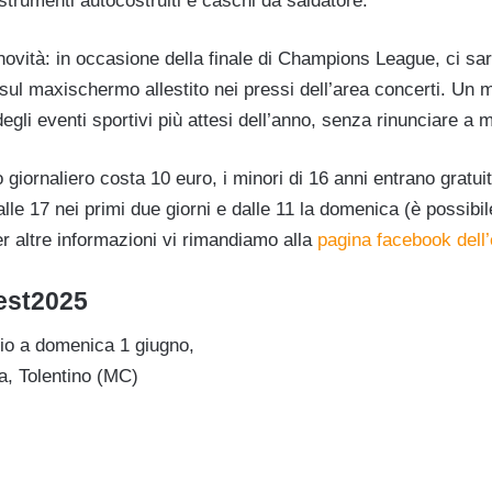
strumenti autocostruiti e caschi da saldatore.
novità: in occasione della finale di Champions League, ci sarà
a sul maxischermo allestito nei pressi dell’area concerti. Un
gli eventi sportivi più attesi dell’anno, senza rinunciare a m
so giornaliero costa 10 euro, i minori di 16 anni entrano gratu
alle 17 nei primi due giorni e dalle 11 la domenica (è possibi
er altre informazioni vi rimandiamo alla
pagina facebook dell’
est2025
io a domenica 1 giugno,
a, Tolentino (MC)