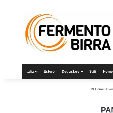
Italia
Estero
Degustare
Stili
Home
Home
/
Even
PA