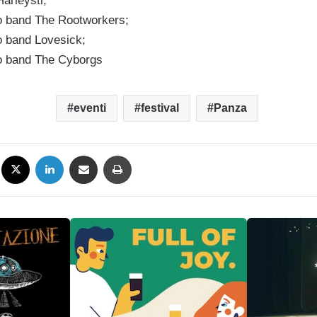
arleysti;
o band The Rootworkers;
o band Lovesick;
to band The Cyborgs
eventi
festival
Panza
Facebook
X
LinkedIn
Condividi via mail
Stampa