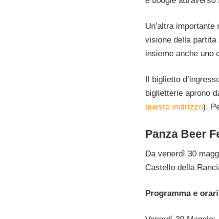
e boogie attraverso 
Un’altra importante 
visione della partit
insieme anche uno de
Il biglietto d’ingres
biglietterie aprono d
questo indirizzo
). P
Panza Beer F
Da venerdì 30 magg
Castello della Ranci
Programma e orari