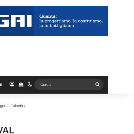
Accedi
Vedi il carrello
Cambia aspetto
Cerca
ti
ugno a Tolentino
VAL