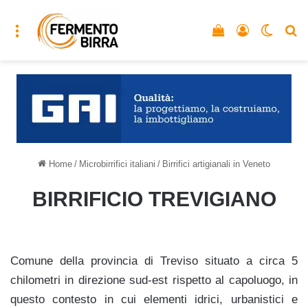
Menu
Vedi il carrello
Accedi
Cambia
C
Home
/
Microbirrifici italiani
/
Birrifici artigianali in Veneto
BIRRIFICIO TREVIGIANO
Comune della provincia di Treviso situato a circa 5
chilometri in direzione sud-est rispetto al capoluogo, in
questo contesto in cui elementi idrici, urbanistici e