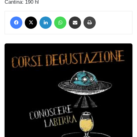
Cantina: 190 hl
Facebook
X
LinkedIn
WhatsApp
Condividi via mail
Stampa