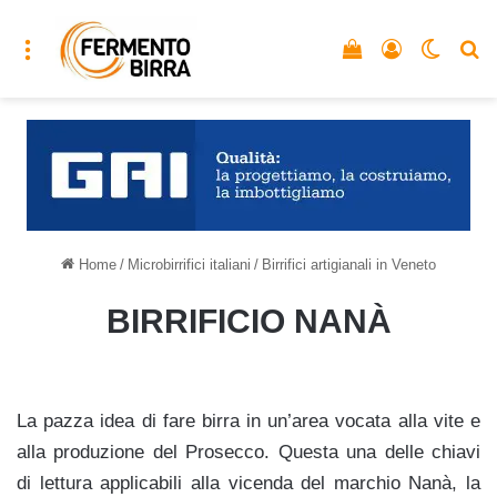
Menu
Vedi il carrello
Accedi
Cambia
C
Home
/
Microbirrifici italiani
/
Birrifici artigianali in Veneto
BIRRIFICIO NANÀ
La pazza idea di fare birra in un’area vocata alla vite e
alla produzione del Prosecco. Questa una delle chiavi
di lettura applicabili alla vicenda del marchio Nanà, la