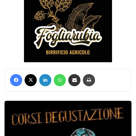
Facebook
X
LinkedIn
WhatsApp
Condividi via mail
Stampa