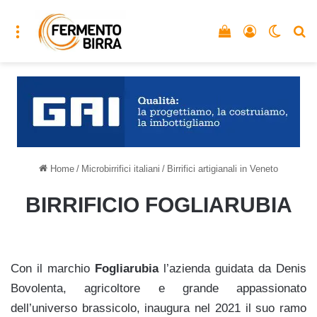
Menu
Vedi il carrello
Accedi
Cambia
C
Home
/
Microbirrifici italiani
/
Birrifici artigianali in Veneto
BIRRIFICIO FOGLIARUBIA
Con il marchio
Fogliarubia
l’azienda guidata da Denis
Bovolenta, agricoltore e grande appassionato
dell’universo brassicolo, inaugura nel 2021 il suo ramo