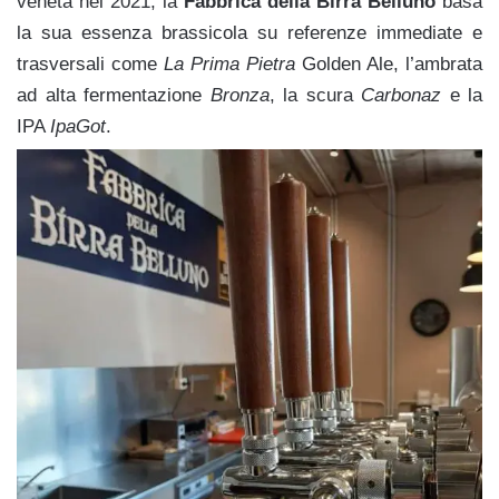
veneta nel 2021, la
Fabbrica della Birra Belluno
basa
la sua essenza brassicola su referenze immediate e
trasversali come
La Prima Pietra
Golden Ale, l’ambrata
ad alta fermentazione
Bronza
, la scura
Carbonaz
e la
IPA
IpaGot
.