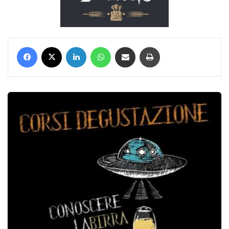
Facebook
X
LinkedIn
WhatsApp
Condividi via mail
Stampa