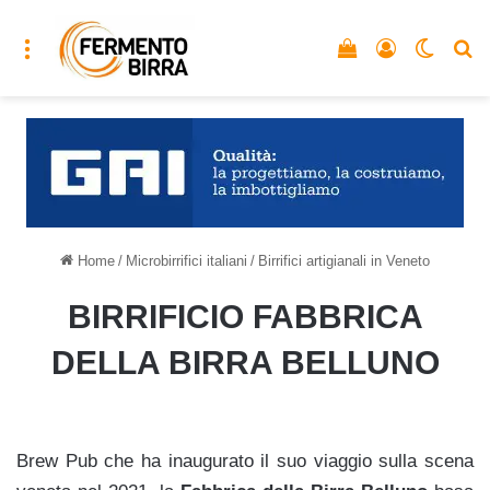
Menu
Vedi il carrello
Accedi
Cambia
C
Home
/
Microbirrifici italiani
/
Birrifici artigianali in Veneto
BIRRIFICIO
FABBRICA
DELLA BIRRA BELLUNO
Brew Pub che ha inaugurato il suo viaggio sulla scena