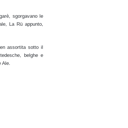
agarè, sgorgavano le
cale, La Rü appunto,
n assortita sotto il
e tedesche, belghe e
e Ale.