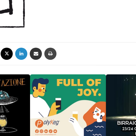
Facebook
X
LinkedIn
Condividi via mail
Stampa