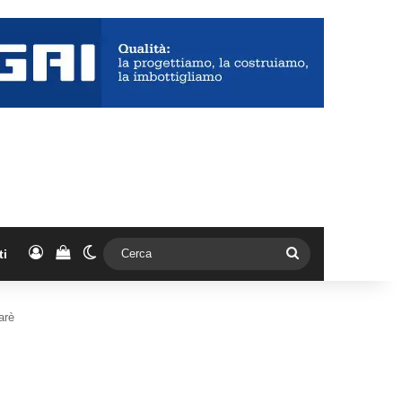
Accedi
Vedi il carrello
Cambia aspetto
Cerca
ti
arè