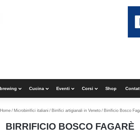
brewing
Cucina
Eventi
Corsi
Shop
Contat
Home
/
Microbirrifici italiani
/
Birrifici artigianali in Veneto
/
Birrificio Bosco Fag
BIRRIFICIO BOSCO FAGARÈ