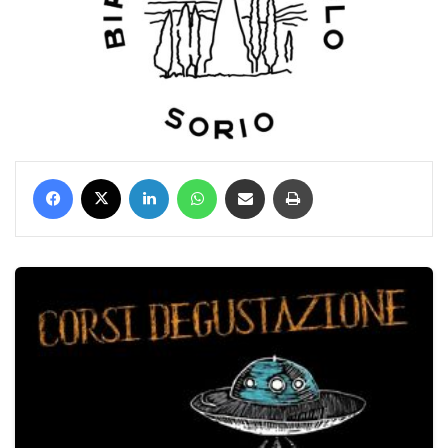
Facebook
X
LinkedIn
WhatsApp
Condividi via mail
Stampa