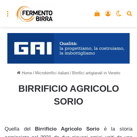
Menu
Vedi il carrello
Accedi
Cambia
C
Home
/
Microbirrifici italiani
/
Birrifici artigianali in Veneto
BIRRIFICIO AGRICOLO
SORIO
Quella del
Birrificio Agricolo Sorio
è la storia