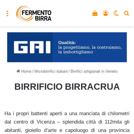
Menu
Vedi il carrello
Accedi
Cambia
C
Home
/
Microbirrifici italiani
/
Birrifici artigianali in Veneto
BIRRIFICIO BIRRACRUA
Ha i propri battenti aperti a una manciata di chilometri
dal centro di Vicenza – splendida città di 112mila gli
abitanti, gioiello d’arte e capoluogo di una provincia