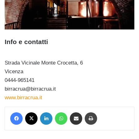
Info e contatti
Strada Vicinale Monte Crocetta, 6
Vicenza
0444-965141
birracrua@birracrua.it
www.birracrua.it
Facebook
X
LinkedIn
WhatsApp
Condividi via mail
Stampa