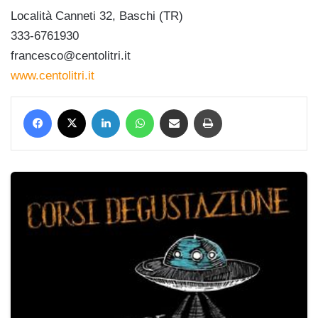
Località Canneti 32, Baschi (TR)
333-6761930
francesco@centolitri.it
www.centolitri.it
Facebook
X
LinkedIn
WhatsApp
Condividi via mail
Stampa