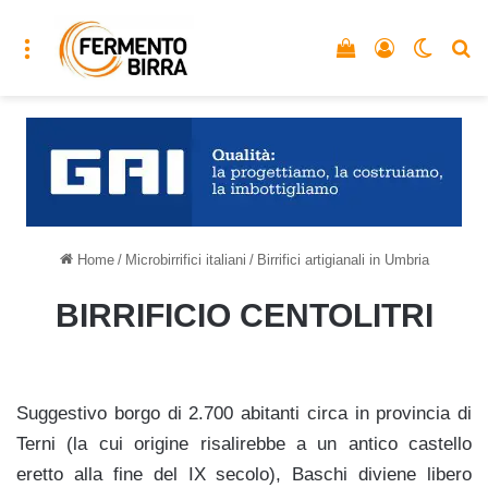
Menu
Vedi il carrello
Accedi
Cambia
C
Home
/
Microbirrifici italiani
/
Birrifici artigianali in Umbria
BIRRIFICIO CENTOLITRI
Suggestivo borgo di 2.700 abitanti circa in provincia di
Terni (la cui origine risalirebbe a un antico castello
eretto alla fine del IX secolo), Baschi diviene libero