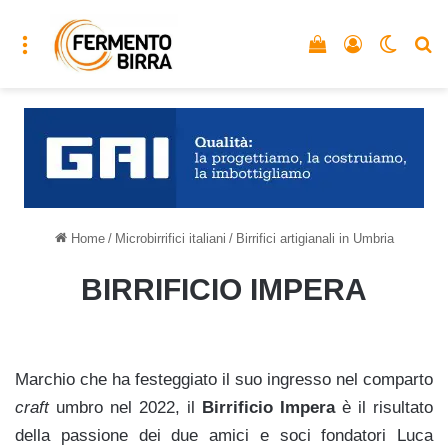
Menu
Vedi il carrello
Accedi
Cambia
C
Home
/
Microbirrifici italiani
/
Birrifici artigianali in Umbria
BIRRIFICIO IMPERA
Marchio che ha festeggiato il suo ingresso nel comparto
craft
umbro nel 2022, il
Birrificio Impera
è il risultato
della passione dei due amici e soci fondatori Luca