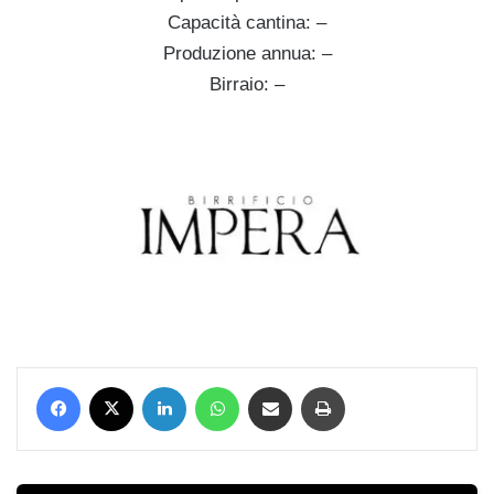
Capacità cantina: –
Produzione annua: –
Birraio: –
Facebook
X
LinkedIn
WhatsApp
Condividi via mail
Stampa