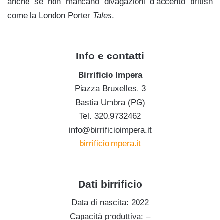
anche se non mancano divagazioni d’accento british
come la London Porter
Tales
.
,
Info e contatti
Birrificio Impera
Piazza Bruxelles, 3
Bastia Umbra (PG)
Tel. 320.9732462
info@birrificioimpera.it
birrificioimpera.it
.
Dati birrificio
Data di nascita: 2022
Capacità produttiva: –