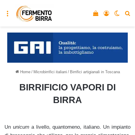
Menu
Vedi il carrello
Accedi
Cambia
C
Home
/
Microbirrifici italiani
/
Birrifici artigianali in Toscana
BIRRIFICIO VAPORI DI
BIRRA
Un
unicum
a livello, quantomeno, italiano. Un impianto