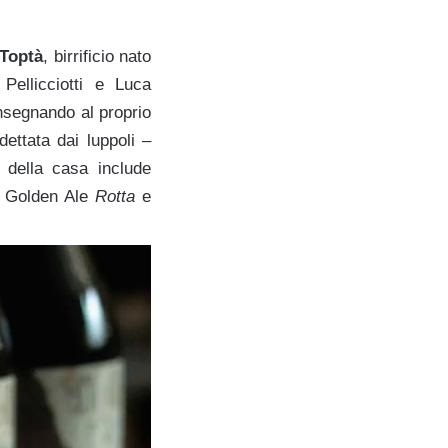
Toptà
, birrificio nato
ellicciotti e Luca
onsegnando al proprio
dettata dai luppoli –
a della casa include
a Golden Ale
Rotta
e