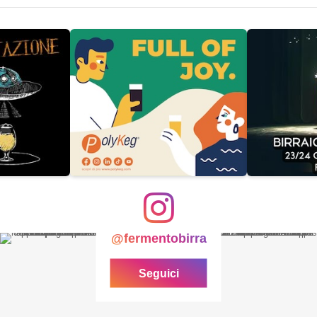
@fermentobirra
Seguici