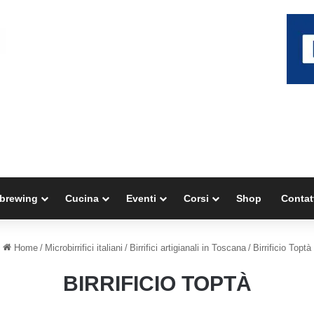
brewing
Cucina
Eventi
Corsi
Shop
Contat
Home
/
Microbirrifici italiani
/
Birrifici artigianali in Toscana
/
Birrificio Toptà
BIRRIFICIO TOPTÀ