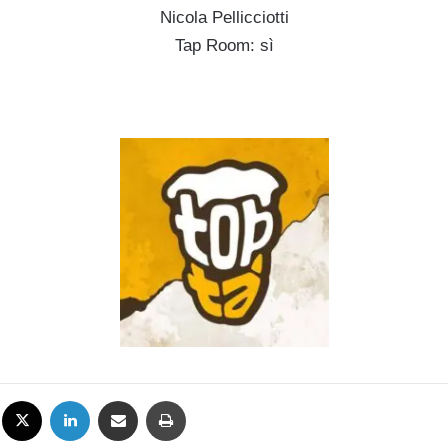
Nicola Pellicciotti
Tap Room: sì
Facebook
X
LinkedIn
Condividi via mail
Stampa