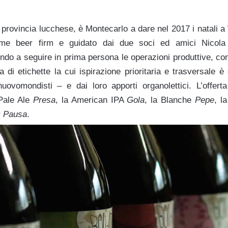
 provincia lucchese, è Montecarlo a dare nel 2017 i natali a
e beer firm e guidato dai due soci ed amici Nicola P
ondo a seguire in prima persona le operazioni produttive, c
i etichette la cui ispirazione prioritaria e trasversale è 
uovomondisti – e dai loro apporti organolettici. L’offert
Pale Ale
Presa
, la American IPA
Gola
, la Blanche
Pepe
, l
r
Pausa
.