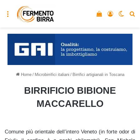
Menu
Vedi il carrello
Accedi
Cambia
C
Home
/
Microbirrifici italiani
/
Birrifici artigianali in Toscana
BIRRIFICIO BIBIONE
MACCARELLO
Comune più orientale dell’intero Veneto (in forte odor di