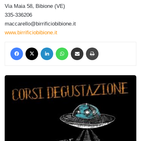
Via Maia 58, Bibione (VE)
335-336206
maccarello@birrificiobibione.it
www.birrificiobibione.it
Facebook
X
LinkedIn
WhatsApp
Condividi via mail
Stampa