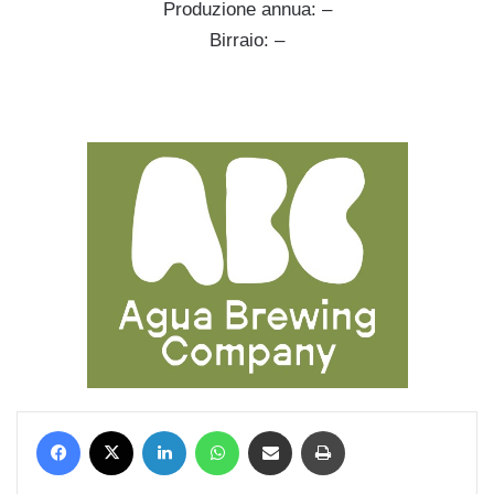
Produzione annua: –
Birraio: –
Facebook
X
LinkedIn
WhatsApp
Condividi via mail
Stampa