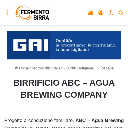
Menu
Vedi il carrello
Accedi
Cambia
C
Home
/
Microbirrifici italiani
/
Birrifici artigianali in Toscana
BIRRIFICIO ABC – AGUA
BREWING COMPANY
Progetto a conduzione familiare,
ABC – Agua Brewing