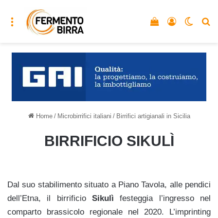
Menu
Vedi il carrello
Accedi
Cambia
C
Home
/
Microbirrifici italiani
/
Birrifici artigianali in Sicilia
BIRRIFICIO SIKULÌ
Dal suo stabilimento situato a Piano Tavola, alle pendici
dell’Etna, il birrificio
Sikulì
festeggia l’ingresso nel
comparto brassicolo regionale nel 2020. L’imprinting