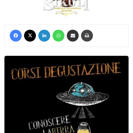
Facebook
X
LinkedIn
WhatsApp
Condividi via mail
Stampa