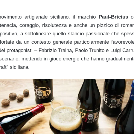
movimento artigianale siciliano, il marchio
Paul-Bricius
co
n tenacia, coraggio, risolutezza e anche un pizzico di roman
ositivo, a sottolineare quello slancio passionale che spess
ortate da un contesto generale particolarmente favorevol
ei protagonisti – Fabrizio Traina, Paolo Trunito e Luigi Carr
 scenario, mettendo in gioco energie che hanno gradualment
raft”
siciliana.