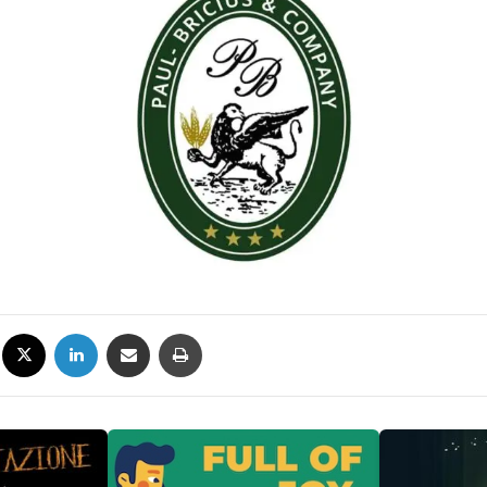
Facebook
X
LinkedIn
Condividi via mail
Stampa