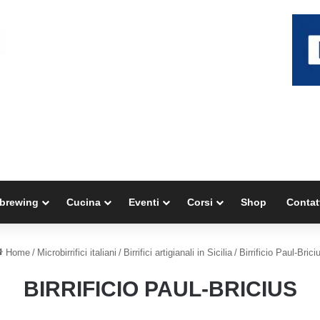
brewing
Cucina
Eventi
Corsi
Shop
Contat
Home
/
Microbirrifici italiani
/
Birrifici artigianali in Sicilia
/
Birrificio Paul-Brici
BIRRIFICIO PAUL-BRICIUS