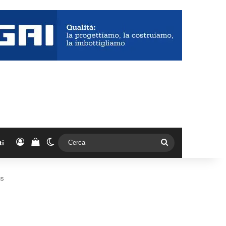
Accedi
Vedi il carrello
Cambia aspetto
Cerca
ti
us