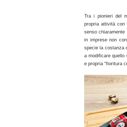
Tra i pionieri del 
propria attività co
senso chiaramente p
in imprese non conf
specie la costanza d
a modificare quello
e propria “
fioritura c