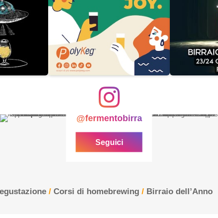
@fermentobirra
Seguici
degustazione
/
Corsi di homebrewing
/
Birraio dell’Anno