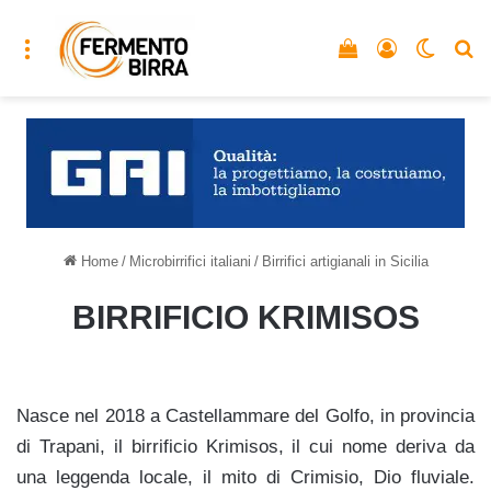
Menu
Vedi il carrello
Accedi
Cambia
C
Home
/
Microbirrifici italiani
/
Birrifici artigianali in Sicilia
BIRRIFICIO KRIMISOS
Nasce nel 2018 a Castellammare del Golfo, in provincia
di Trapani, il birrificio Krimisos, il cui nome deriva da
una leggenda locale, il mito di Crimisio, Dio fluviale.