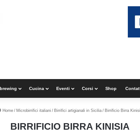
brewing
Cucina
Eventi
Corsi
Shop
Contat
Home
/
Microbirrifici italiani
/
Birrifici artigianali in Sicilia
/
Birrificio Birra Kinis
BIRRIFICIO BIRRA KINISIA