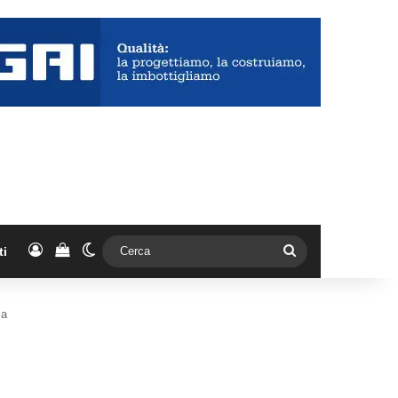
Accedi
Vedi il carrello
Cambia aspetto
Cerca
ti
ia