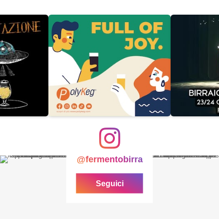
@fermentobirra
Seguici