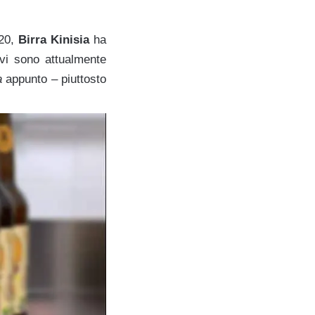
020,
Birra Kinisia
ha
tivi sono attualmente
a
appunto – piuttosto