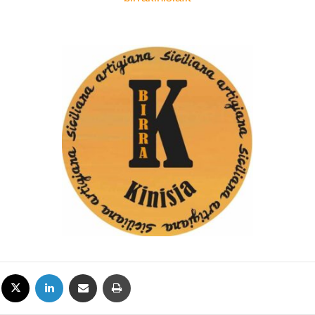
Facebook
X
LinkedIn
Condividi via mail
Stampa