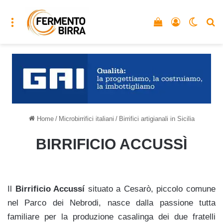
Menu
Vedi il carrello
Accedi
Cambia
C
Home
/
Microbirrifici italiani
/
Birrifici artigianali in Sicilia
BIRRIFICIO ACCUSSÌ
Il
Birrificio Accussí
situato a Cesarò, piccolo comune
nel Parco dei Nebrodi, nasce dalla passione tutta
familiare per la produzione casalinga dei due fratelli