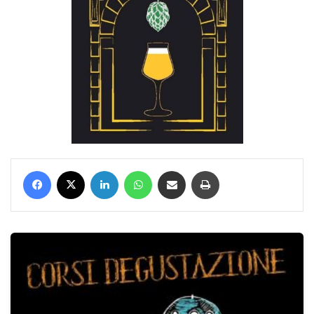
Facebook
X
LinkedIn
WhatsApp
Condividi via mail
Stampa