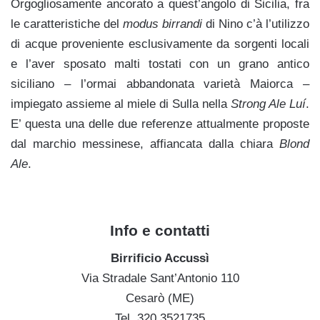
Orgogliosamente ancorato a quest’angolo di Sicilia, fra
le caratteristiche del
modus birrandi
di Nino c’à l’utilizzo
di acque proveniente esclusivamente da sorgenti locali
e l’aver sposato malti tostati con un grano antico
siciliano – l’ormai abbandonata varietà Maiorca –
impiegato assieme al miele di Sulla nella
Strong Ale Luí
.
E’ questa una delle due referenze attualmente proposte
dal marchio messinese, affiancata dalla chiara
Blond
Ale
.
Info e contatti
Birrificio Accussì
Via Stradale Sant’Antonio 110
Cesarò (ME)
Tel. 320.3521735