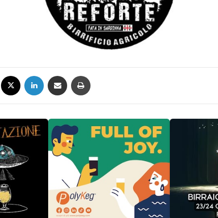
Facebook
X
LinkedIn
Condividi via mail
Stampa