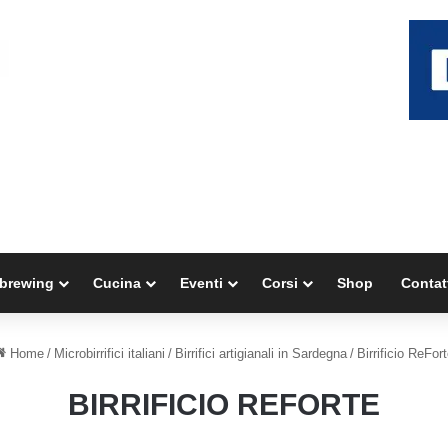
brewing
Cucina
Eventi
Corsi
Shop
Contat
Home
/
Microbirrifici italiani
/
Birrifici artigianali in Sardegna
/
Birrificio ReFor
BIRRIFICIO REFORTE