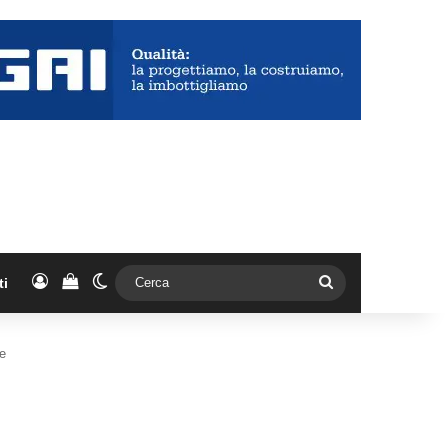
Accedi
Vedi il carrello
Cambia aspetto
Cerca
ti
te