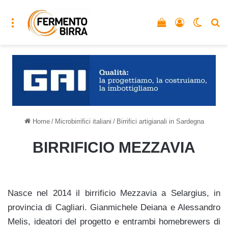
Menu
Vedi il carrello
Accedi
Cambia
C
Home
/
Microbirrifici italiani
/
Birrifici artigianali in Sardegna
BIRRIFICIO MEZZAVIA
Nasce nel 2014 il birrificio Mezzavia a Selargius, in
provincia di Cagliari. Gianmichele Deiana e Alessandro
Melis, ideatori del progetto e entrambi homebrewers di