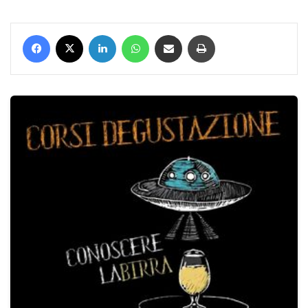
Facebook
X
LinkedIn
WhatsApp
Condividi via mail
Stampa