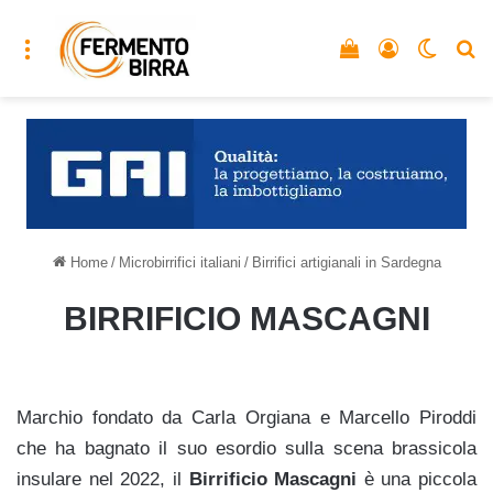
Menu
Vedi il carrello
Accedi
Cambia
C
Home
/
Microbirrifici italiani
/
Birrifici artigianali in Sardegna
BIRRIFICIO MASCAGNI
Marchio fondato da Carla Orgiana e Marcello Piroddi
che ha bagnato il suo esordio sulla scena brassicola
insulare nel 2022, il
Birrificio Mascagni
è una piccola