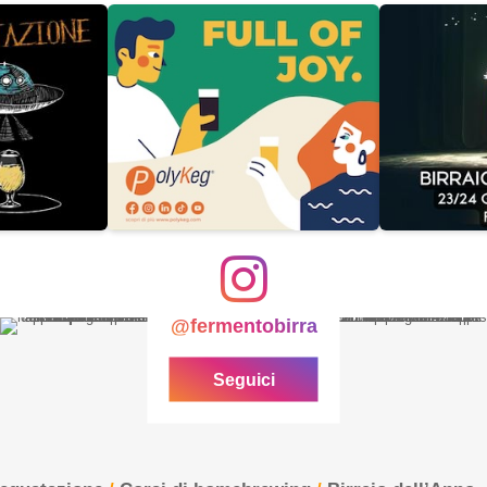
@fermentobirra
Seguici