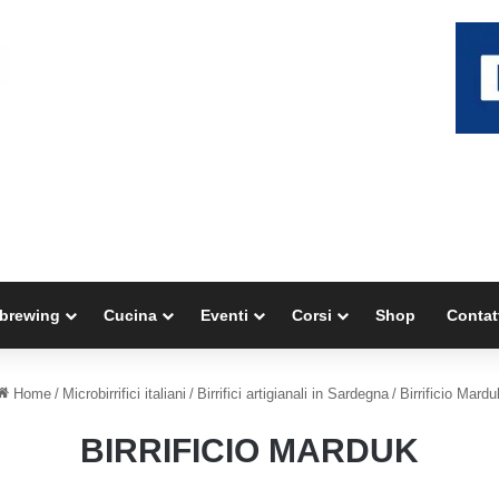
brewing
Cucina
Eventi
Corsi
Shop
Contat
Home
/
Microbirrifici italiani
/
Birrifici artigianali in Sardegna
/
Birrificio Mardu
BIRRIFICIO MARDUK