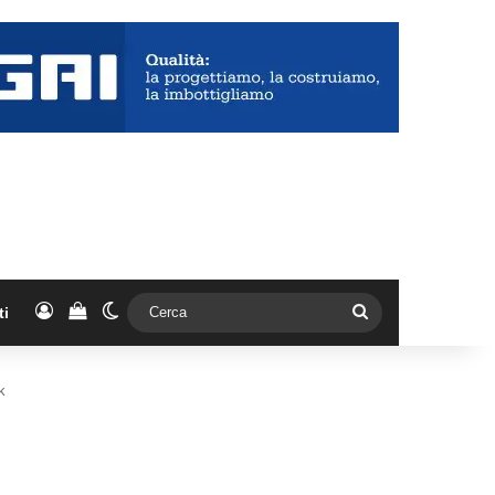
Accedi
Vedi il carrello
Cambia aspetto
Cerca
ti
k