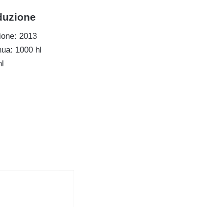
oduzione
ione: 2013
ua: 1000 hl
hl