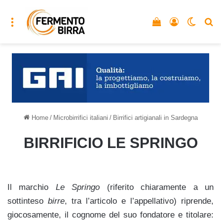
Menu
Vedi il carrello
Accedi
Cambia
C
Home
/
Microbirrifici italiani
/
Birrifici artigianali in Sardegna
BIRRIFICIO LE SPRINGO
Il marchio
Le Springo
(riferito chiaramente a un
sottinteso
birre
, tra l’articolo e l’appellativo) riprende,
giocosamente, il cognome del suo fondatore e titolare: