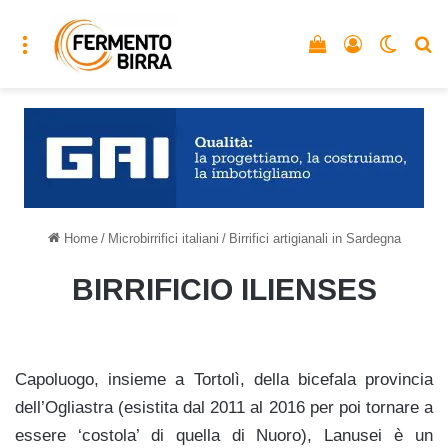
Menu
Vedi il carrello
Accedi
Cambia
C
Home
/
Microbirrifici italiani
/
Birrifici artigianali in Sardegna
BIRRIFICIO ILIENSES
Capoluogo, insieme a Tortolì, della bicefala provincia
dell’Ogliastra (esistita dal 2011 al 2016 per poi tornare a
essere ‘costola’ di quella di Nuoro), Lanusei è un