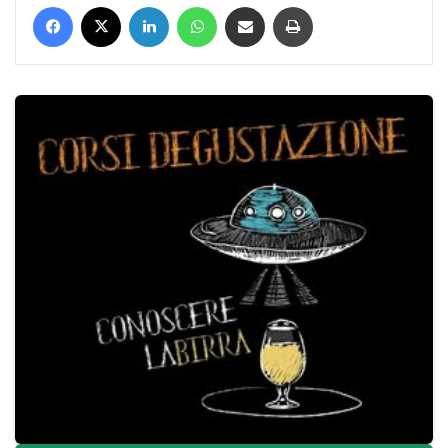
Facebook
X
LinkedIn
WhatsApp
Condividi via mail
Stampa