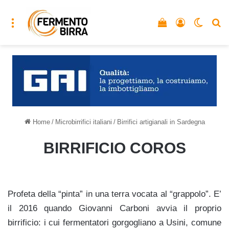
Menu
Vedi il carrello
Accedi
Cambia
C
Home
/
Microbirrifici italiani
/
Birrifici artigianali in Sardegna
BIRRIFICIO COROS
Profeta della “pinta” in una terra vocata al “grappolo”. E’
il 2016 quando Giovanni Carboni avvia il proprio
birrificio: i cui fermentatori gorgogliano a Usini, comune