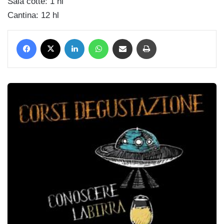
Sala cotte: 1 hl
Cantina: 12 hl
Facebook
X
LinkedIn
WhatsApp
Condividi via mail
Stampa