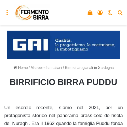
Menu
Vedi il carrello
Accedi
Cambia
C
Home
/
Microbirrifici italiani
/
Birrifici artigianali in Sardegna
BIRRIFICIO BIRRA PUDDU
Un esordio recente, siamo nel 2021, per un
protagonista storico nel panorama brassicolo dell’isola
dei Nuraghi.
Era il 1962 quando la famiglia Puddu fonda