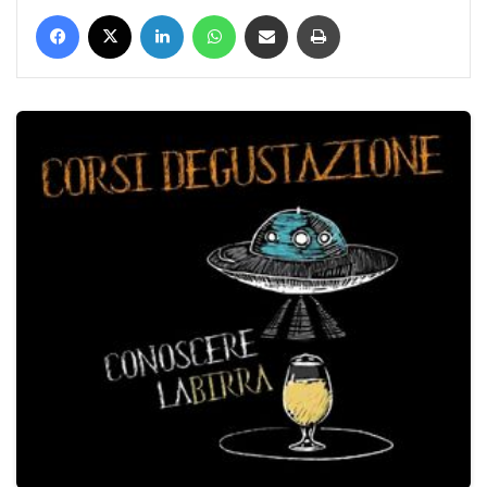
Facebook
X
LinkedIn
WhatsApp
Condividi via mail
Stampa