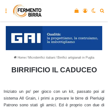
Menu
Vedi il carrello
Accedi
Cambia
C
Home
/
Microbirrifici italiani
/
Birrifici artigianali in Puglia
BIRRIFICIO IL CADUCEO
Iniziato un po’ per gioco con un kit, passato poi al
sistema All Grain, i primi a provare le birre di Pierluigi
Patrono sono stati gli amici. Ed è proprio con due di