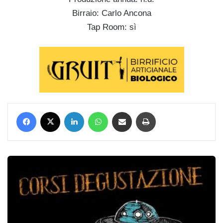
Birraio: Carlo Ancona
Tap Room: sì
Facebook
X
LinkedIn
WhatsApp
Condividi via mail
Stampa