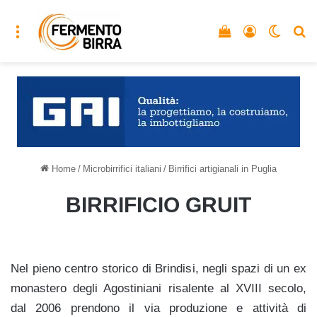
Menu
Vedi il carrello
Accedi
Cambia
C
Home
/
Microbirrifici italiani
/
Birrifici artigianali in Puglia
BIRRIFICIO GRUIT
Nel pieno centro storico di Brindisi, negli spazi di un ex
monastero degli Agostiniani risalente al XVIII secolo,
dal 2006 prendono il via produzione e attività di