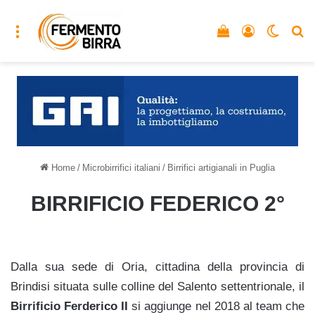
Menu
Vedi il carrello
Accedi
Cambia
C
Home
/
Microbirrifici italiani
/
Birrifici artigianali in Puglia
BIRRIFICIO FEDERICO 2°
Dalla sua sede di Oria, cittadina della provincia di
Brindisi situata sulle colline del Salento settentrionale, il
Birrificio Ferderico II
si aggiunge nel 2018 al team che