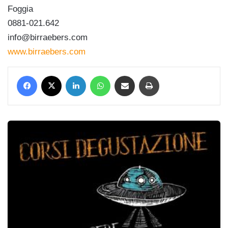
Foggia
0881-021.642
info@birraebers.com
www.birraebers.com
Facebook
X
LinkedIn
WhatsApp
Condividi via mail
Stampa