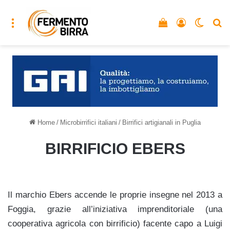
Menu
Vedi il carrello
Accedi
Cambia
C
Home
/
Microbirrifici italiani
/
Birrifici artigianali in Puglia
BIRRIFICIO EBERS
Il marchio Ebers accende le proprie insegne nel 2013 a
Foggia, grazie all’iniziativa imprenditoriale (una
cooperativa agricola con birrificio) facente capo a Luigi