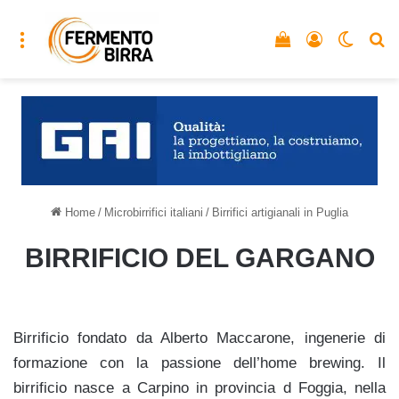
Menu
Vedi il carrello
Accedi
Cambia
C
Home
/
Microbirrifici italiani
/
Birrifici artigianali in Puglia
BIRRIFICIO DEL GARGANO
Birrificio fondato da Alberto Maccarone, ingenerie di
formazione con la passione dell’home brewing. Il
birrificio nasce a Carpino in provincia d Foggia, nella