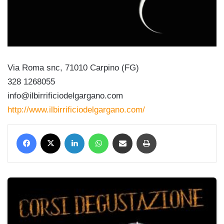
Via Roma snc, 71010 Carpino (FG)
328 1268055
info@ilbirrificiodelgargano.com
http://www.ilbirrificiodelgargano.com/
Facebook
X
LinkedIn
WhatsApp
Condividi via mail
Stampa