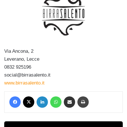
Via Ancona, 2
Leverano, Lecce
0832 925196
social@birrasalento.it
www.birrasalento.it
Facebook
X
LinkedIn
WhatsApp
Condividi via mail
Stampa