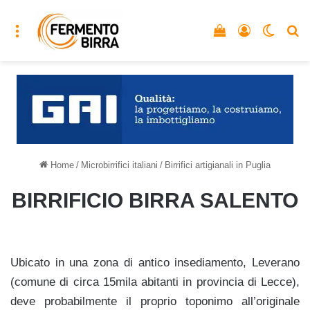
Menu
Vedi il carrello
Accedi
Cambia
C
Home
/
Microbirrifici italiani
/
Birrifici artigianali in Puglia
BIRRIFICIO BIRRA SALENTO
Ubicato in una zona di antico insediamento, Leverano
(comune di circa 15mila abitanti in provincia di Lecce),
deve probabilmente il proprio toponimo all’originale